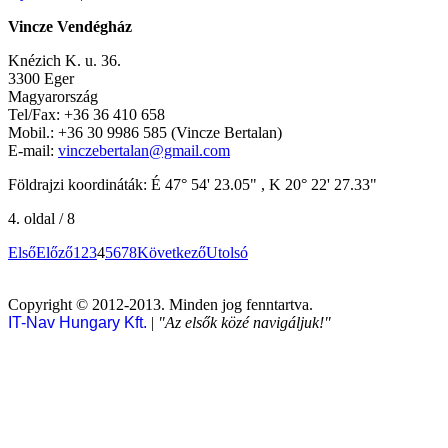
Vincze Vendégház
Knézich K. u. 36.
3300 Eger
Magyarország
Tel/Fax: +36 36 410 658
Mobil.: +36 30 9986 585 (Vincze Bertalan)
E-mail:
vinczebertalan@gmail.com
Földrajzi koordináták: É 47° 54' 23.05" , K 20° 22' 27.33"
4. oldal / 8
Első
Előző
1
2
3
4
5
6
7
8
Következő
Utolsó
Copyright © 2012-2013. Minden jog fenntartva.
IT-Nav Hungary Kft.
|
"Az elsők közé navigáljuk!"