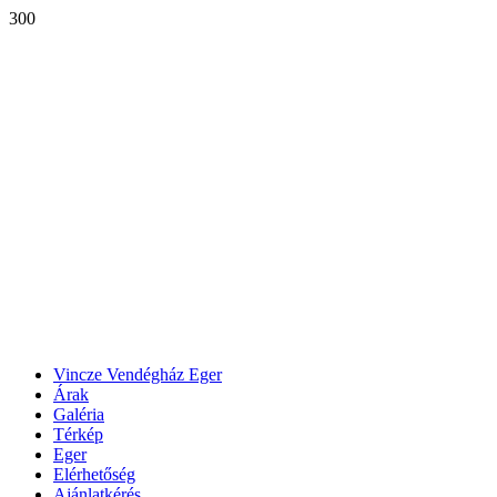
300
Vincze Vendégház Eger
Árak
Galéria
Térkép
Eger
Elérhetőség
Ajánlatkérés