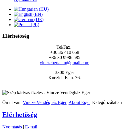
Elérhetőség
Tel/Fax.:
+36 36 410 658
+36 30 9986 585
vinczebertalan@gmail.com
3300 Eger
Knézich K. u. 36.
Ön itt van:
Vincze Vendégház Eger
About Eger
Kategórizálatlan
Elérhetőség
Nyomtatás
|
E-mail