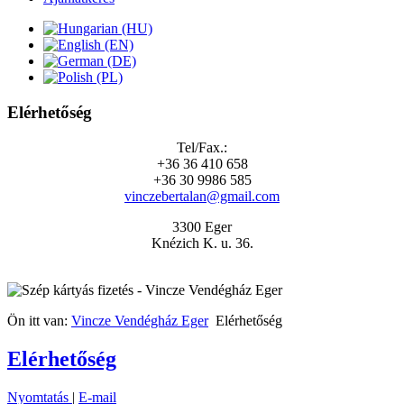
Elérhetőség
Tel/Fax.:
+36 36 410 658
+36 30 9986 585
vinczebertalan@gmail.com
3300 Eger
Knézich K. u. 36.
Ön itt van:
Vincze Vendégház Eger
Elérhetőség
Elérhetőség
Nyomtatás
|
E-mail