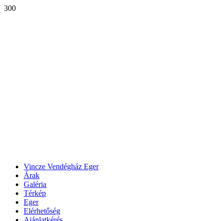
300
Vincze Vendégház Eger
Árak
Galéria
Térkép
Eger
Elérhetőség
Ajánlatkérés