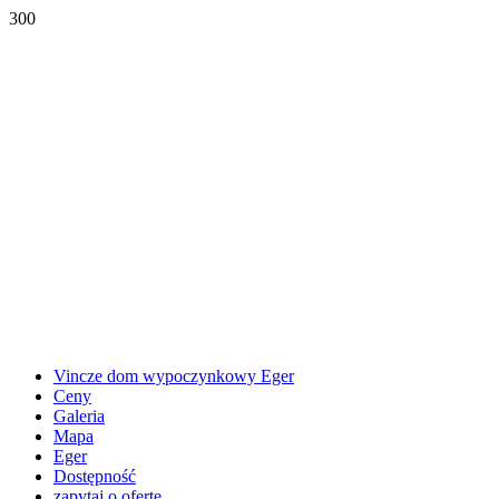
300
Vincze dom wypoczynkowy Eger
Ceny
Galeria
Mapa
Eger
Dostępność
zapytaj o ofertę