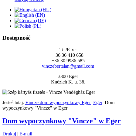
Dostępność
Tel/Fax.:
+36 36 410 658
+36 30 9986 585
vinczebertalan@gmail.com
3300 Eger
Knézich K. u. 36.
Jesteś tutaj:
Vincze dom wypoczynkowy Eger
Eger
Dom
wypoczynkowy "Vincze" w Eger
Dom wypoczynkowy "Vincze" w Eger
Drukuj
|
E-mail